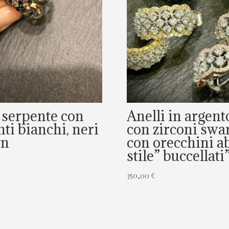
 serpente con
Anelli in argent
ti bianchi, neri
con zirconi swa
wn
con orecchini a
stile” buccellati
350,00
€