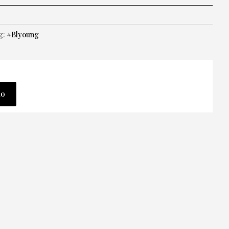
g:
#Blyoung
lo