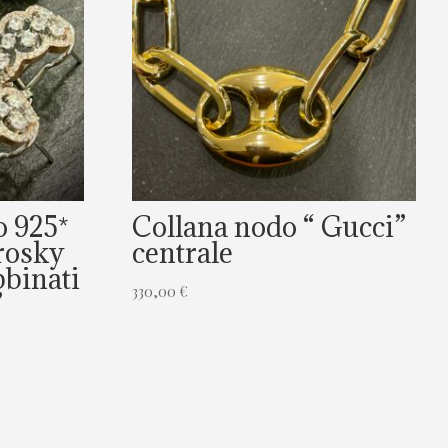
o 925*
Collana nodo “ Gucci”
rosky
centrale
bbinati
330,00
€
”