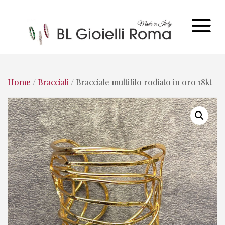
Home
/
Bracciali
/ Bracciale multifilo rodiato in oro 18kt