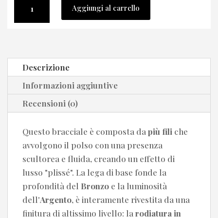
Aggiungi al carrello
multifilo
rodiato
in
oro
Descrizione
18kt
quantità
Informazioni aggiuntive
Recensioni (0)
Questo bracciale è composta da
più fili
che
avvolgono il polso con una presenza
scultorea e fluida, creando un effetto di
lusso "plissé". La lega di base fonde la
profondità del
Bronzo
e la luminosità
dell'
Argento
, è interamente rivestita da una
finitura di altissimo livello: la
rodiatura in