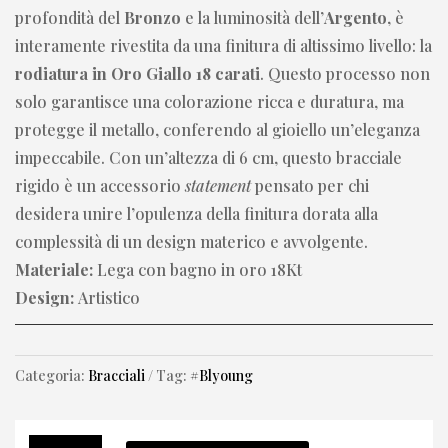
profondità del
Bronzo
e la luminosità dell’
Argento
, è
interamente rivestita da una finitura di altissimo livello: la
rodiatura in Oro Giallo 18 carati
. Questo processo non
solo garantisce una colorazione ricca e duratura, ma
protegge il metallo, conferendo al gioiello un’eleganza
impeccabile. Con un’altezza di 6 cm, questo bracciale
rigido è un accessorio
statement
pensato per chi
desidera unire l’opulenza della finitura dorata alla
complessità di un design materico e avvolgente.
Materiale:
Lega con bagno in oro 18Kt
Design:
Artistico
Categoria:
Bracciali
Tag:
#Blyoung
Bracciale