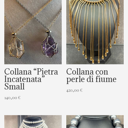
Collana “Pietra
Collana con
Incatenata”
perle di fiume
Small
420,00
€
140,00
€