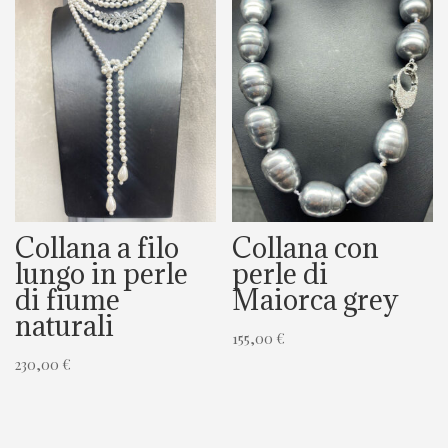
Collana a filo
Collana con
lungo in perle
perle di
di fiume
Maiorca grey
naturali
155,00
€
230,00
€