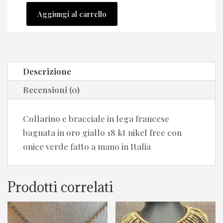
Aggiungi al carrello
Choker
e
bracciale
bijoux
Descrizione
con
Recensioni (0)
onice
verde
nikel
Collarino e bracciale in lega francese
free
bagnata in oro giallo 18 kt nikel free con
quantità
onice verde fatto a mano in Italia
Prodotti correlati