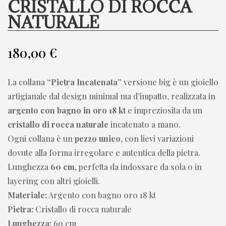
CRISTALLO DI ROCCA
NATURALE
180,00
€
La collana
“Pietra Incatenata”
versione big è un gioiello
artigianale dal design minimal ma d’impatto, realizzata in
argento con bagno in oro 18 kt
e impreziosita da un
cristallo di rocca naturale
incatenato a mano.
Ogni collana è un
pezzo unico
, con lievi variazioni
dovute alla forma irregolare e autentica della pietra.
Lunghezza
60 cm
, perfetta da indossare da sola o in
layering con altri gioielli.
Materiale:
Argento con bagno oro 18 kt
Pietra:
Cristallo di rocca naturale
Lunghezza:
60 cm