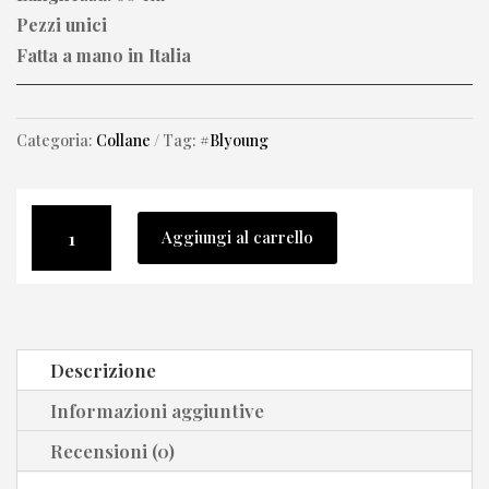
Pezzi unici
Fatta a mano in Italia
Categoria:
Collane
Tag:
#Blyoung
Collana
Aggiungi al carrello
“Pietra
Incatenata”
con
cristallo
Descrizione
di
rocca
Informazioni aggiuntive
naturale
Recensioni (0)
quantità