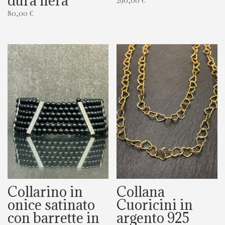
dura nera
290,00
€
80,00
€
Collarino in
Collana
onice satinato
Cuoricini in
con barrette in
argento 925