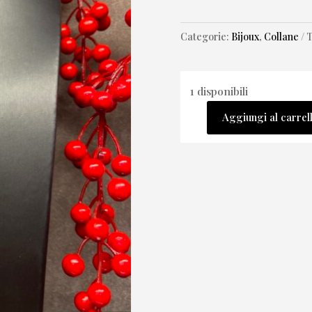
Categorie:
Bijoux
,
Collane
1 disponibili
Aggiungi al carrel
Saliscendi
“
nanis
style”
quantità