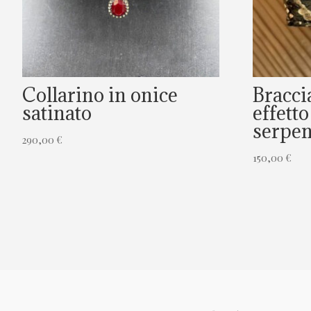
Collarino in onice
Braccia
satinato
effett
serpen
290,00
€
150,00
€