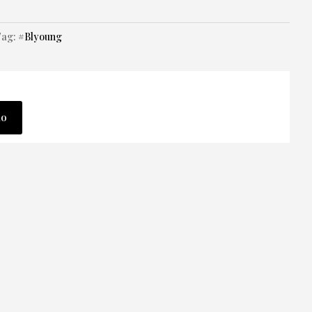
Tag:
#Blyoung
lo