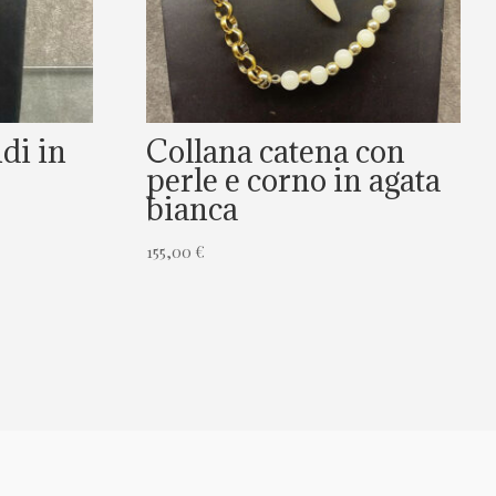
di in
Collana catena con
perle e corno in agata
bianca
155,00
€